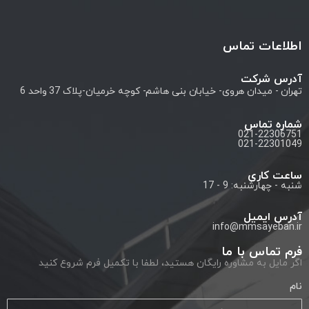
اطلاعات تماس
آدرس شرکت
تهران - میدان هروی- خیابان بنی هاشم- کوچه خرمیان-پلاک 37 واحد 6
شماره تماس
021-22306751
021-22301049
ساعت کاری
شنبه - چهارشنبه: 9 - 17
آدرس ایمیل
info@mmsayeban.ir
فرم تماس با ما
اگر مایل به مشاوره رایگان هستید، لطفا با تکمیل فرم شروع کنید
نام