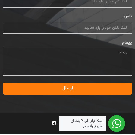
تلفن
پیغام
ارسال
کمک نیاز دارید?
چت از
طریق واتساپ