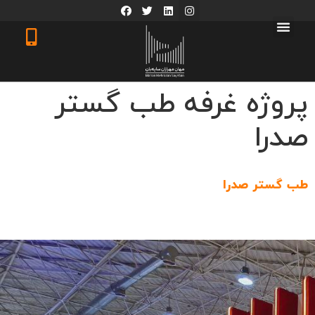
پروژه غرفه طب گستر
صدرا
طب گستر صدرا